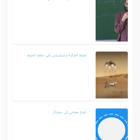
هبوط المركبة برسيفيرنس على سطح المريخ
نزوح جماعي إلى سيغنال