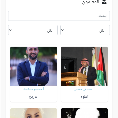
المعلمون
أ. مصطفى دعمس
أ. معتصم خشاشنة
العلوم
التاريخ