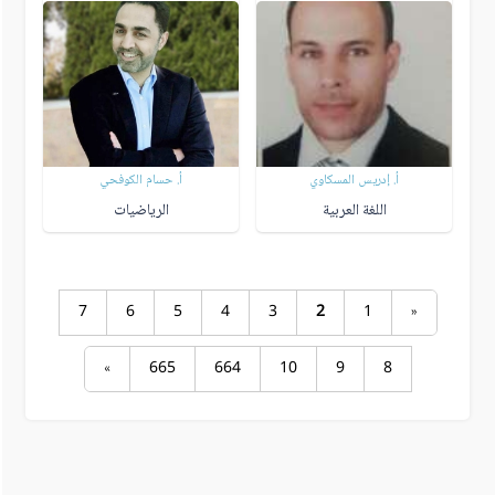
أ. إدريس المسكاوي
أ. حسام الكوفحي
اللغة العربية
الرياضيات
7
6
5
4
3
2
1
«
»
665
664
10
9
8