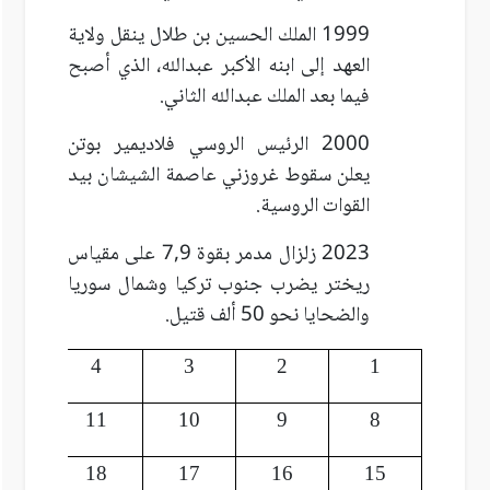
1999 الملك الحسين بن طلال ينقل ولاية
العهد إلى ابنه الأكبر عبدالله، الذي أصبح
فيما بعد الملك عبدالله الثاني.
2000 الرئيس الروسي فلاديمير بوتن
يعلن سقوط غروزني عاصمة الشيشان بيد
القوات الروسية.
2023 زلزال مدمر بقوة 7,9 على مقياس
ريختر يضرب جنوب تركيا وشمال سوريا
والضحايا نحو 50 ألف قتيل.
5
4
3
2
1
12
11
10
9
8
19
18
17
16
15