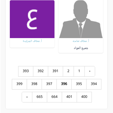
أ. عطاف نعامنه
أ. عطاف الجرايدة
جميع المواد
393
392
391
2
1
«
399
398
397
396
395
394
»
665
664
401
400