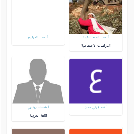
أ. عصام احمد الطيبة
أ. عصام الدرابيع
الدراسات الاجتماعية
أ. عصام بني حسن
أ. عصماء مهداوي
اللغة العربية