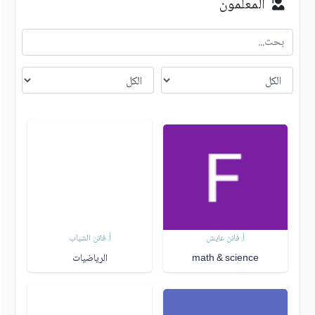
المعلمون
أ. فاتن عايش
أ. فاتن الشياب
math & science
الرياضيات