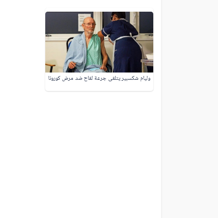
وليام شكسبير يتلقى جرعة لقاح ضد مرض كورونا