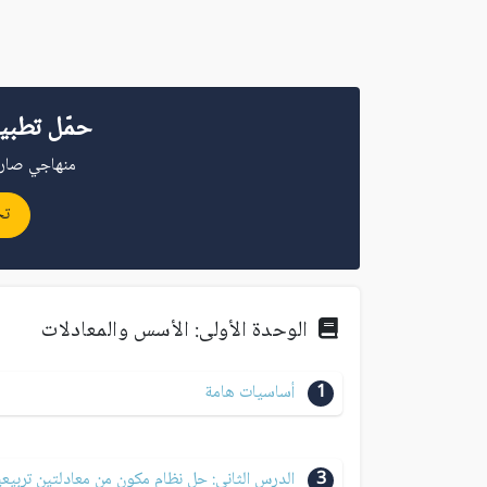
حمّل تطبي
منهاجي صار 
تح
الوحدة الأولى: الأسس والمعادلات
1
أساسيات هامة
3
الدرس الثاني: حل نظام مكون من معادلتين تربيع