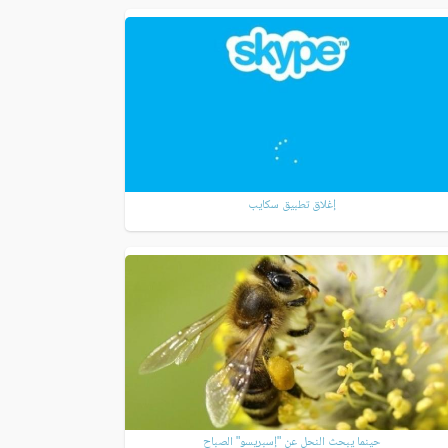
إغلاق تطبيق سكايب
حينما يبحث النحل عن "إسبريسو" الصباح