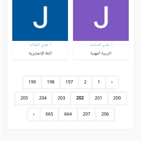
أ. جوري الصرايره
أ. جوري الطوالبه
التربية المهنية
اللغة الإنجليزية
199
198
197
2
1
«
205
204
203
202
201
200
»
665
664
207
206