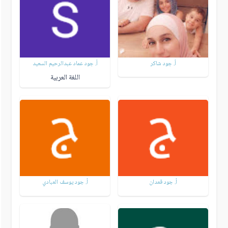
أ. جود شاكر
أ. جود عماد عبدالرحيم السعيد
اللغة العربية
أ. جود قعدان
أ. جود يوسف العبادي