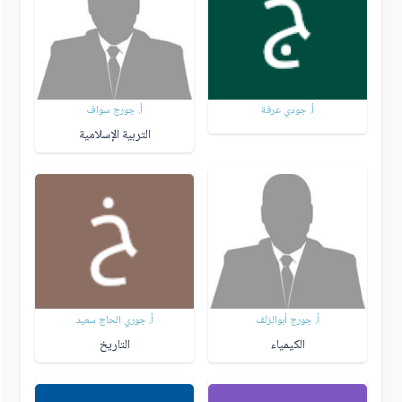
أ. جودي عرفة
أ. جورج سواف
التربية الإسلامية
أ. جورج أبوالزلف
أ. جوري الحاج سعيد
الكيمياء
التاريخ