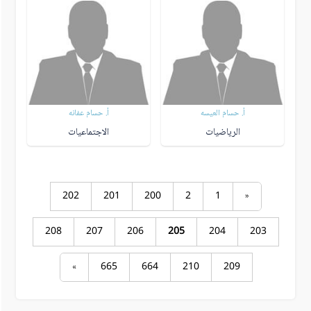
أ. حسام العيسه
أ. حسام عفانه
الرياضيات
الاجتماعيات
202
201
200
2
1
«
208
207
206
205
204
203
»
665
664
210
209