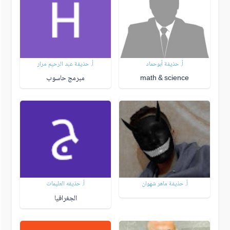
أ. حذيفة أبوحماد
أ. حذيفة عبد الرحيم مرار
math & science
مبرمج حاسوب
أ. حذيفة ماهر شهوان
أ. حذيفه العليمات
الجغرافيا