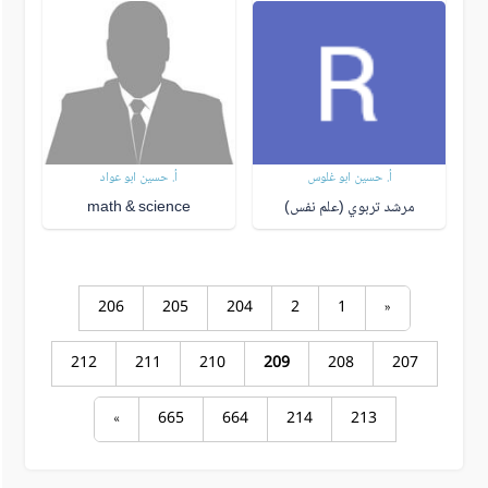
أ. حسين ابو غلوس
أ. حسين ابو عواد
مرشد تربوي (علم نفس)
math & science
206
205
204
2
1
«
212
211
210
209
208
207
»
665
664
214
213